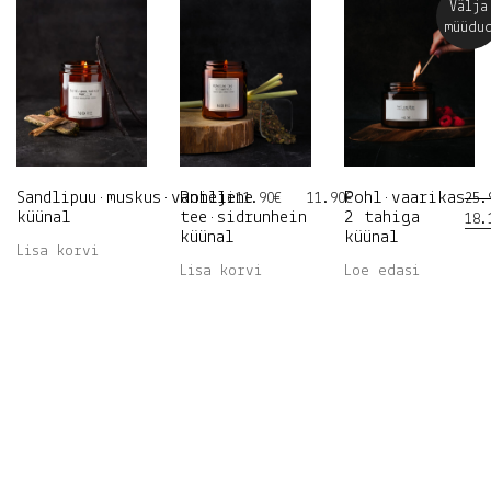
Välja
müüdu
Sandlipuu•muskus•vanilje
Roheline
Pohl•vaarikas
11.90
€
11.90
€
25.
küünal
tee•sidrunhein
2 tahiga
Alg
18.
küünal
küünal
hin
Lisa korvi
oli
Lisa korvi
Loe edasi
25.