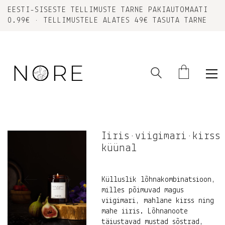
EESTI-SISESTE TELLIMUSTE TARNE PAKIAUTOMAATI
0.99€ • TELLIMUSTELE ALATES 49€ TASUTA TARNE
Iiris•viigimari•kirss
küünal
Külluslik lõhnakombinatsioon,
milles põimuvad magus
viigimari, mahlane kirss ning
mahe iiris. Lõhnanoote
täiustavad mustad sõstrad,