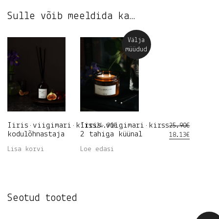
Sulle võib meeldida ka…
Välja
müüdud
Iiris•viigimari•kirss
Iiris•viigimari•kirss
24.90
€
25.90
€
kodulõhnastaja
2 tahiga küünal
Algne
Current
18.13
€
hind
price
Lisa korvi
Loe edasi
oli:
is:
25.90€.
18.13€.
Seotud tooted