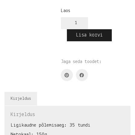
Laos
Iiris•viigimari•kirss
küünal
kogus
Lisa korvi
Jaga seda toodet:
Kirjeldus
Kirjeldus
Ligikaudne põlemisaeg: 35 tundi
Netokaal: 150g