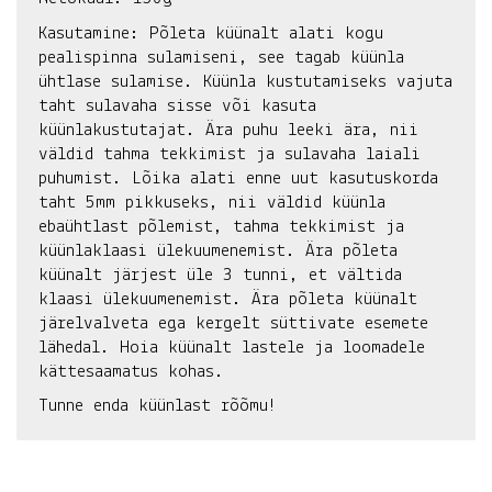
Kasutamine:
Põleta küünalt alati kogu
pealispinna sulamiseni, see tagab küünla
ühtlase sulamise. Küünla kustutamiseks vajuta
taht sulavaha sisse või kasuta
küünlakustutajat. Ära puhu leeki ära, nii
väldid tahma tekkimist ja sulavaha laiali
puhumist. Lõika alati enne uut kasutuskorda
taht 5mm pikkuseks, nii väldid küünla
ebaühtlast põlemist, tahma tekkimist ja
küünlaklaasi ülekuumenemist. Ära põleta
küünalt järjest üle 3 tunni, et vältida
klaasi ülekuumenemist. Ära põleta küünalt
järelvalveta ega kergelt süttivate esemete
lähedal. Hoia küünalt lastele ja loomadele
kättesaamatus kohas.
Tunne enda küünlast rõõmu!