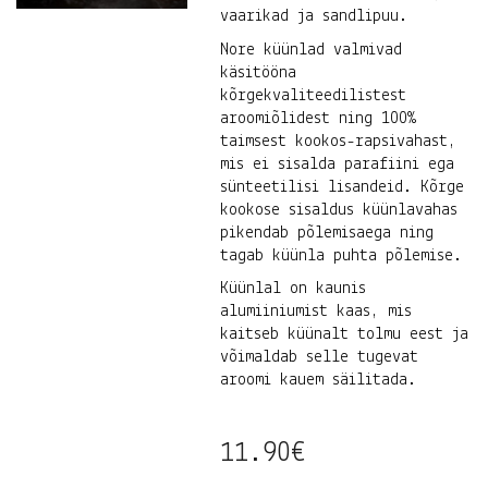
vaarikad ja sandlipuu.
Nore küünlad valmivad
käsitööna
kõrgekvaliteedilistest
aroomiõlidest ning 100%
taimsest kookos-rapsivahast,
mis ei sisalda parafiini ega
sünteetilisi lisandeid. Kõrge
kookose sisaldus küünlavahas
pikendab põlemisaega ning
tagab küünla puhta põlemise.
Küünlal on kaunis
alumiiniumist kaas, mis
kaitseb küünalt tolmu eest ja
võimaldab selle tugevat
aroomi kauem säilitada.
11.90
€