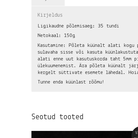
Kirjeldus
Ligikaudne põlemisaeg: 35 tundi
Netokaal: 150g
Kasutamine:
Põleta küünalt alati kogu 
sulavaha sisse või kasuta küünlakustut
alati enne uut kasutuskorda taht 5mm p
ülekuumenemist. Ära põleta küünalt jär
kergelt süttivate esemete lähedal. Hoi
Tunne enda küünlast rõõmu!
Seotud tooted
V