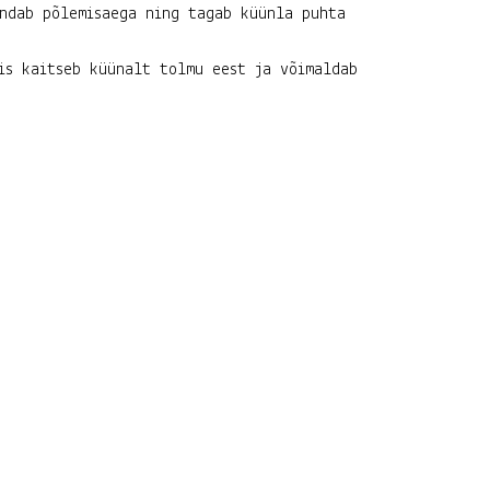
endab põlemisaega ning tagab küünla puhta
is kaitseb küünalt tolmu eest ja võimaldab