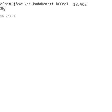
pelsin•jõhvikas•kadakamari küünal
18.90
€
20g
isa korvi
 • +372 5783 0470 (tööpäeviti 9-17)