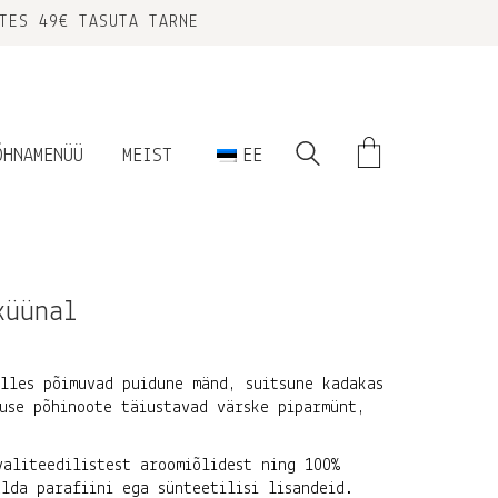
TES 49€ TASUTA TARNE
ÕHNAMENÜÜ
MEIST
EE
küünal
lles põimuvad puidune mänd, suitsune kadakas
use põhinoote täiustavad värske piparmünt,
aliteedilistest aroomiõlidest ning 100%
alda parafiini ega sünteetilisi lisandeid.