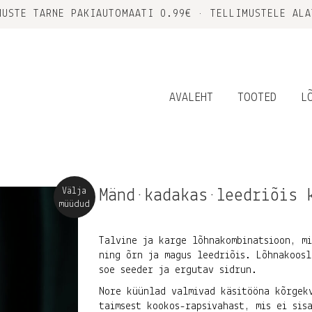
MUSTE TARNE PAKIAUTOMAATI 0.99€ • TELLIMUSTELE ALA
AVALEHT
TOOTED
L
Välja
Mänd•kadakas•leedriõis 
müüdud
Talvine ja karge lõhnakombinatsioon, mi
ning õrn ja magus leedriõis. Lõhnakoosl
soe seeder ja ergutav sidrun.
Nore küünlad valmivad käsitööna kõrgekv
taimsest kookos-rapsivahast, mis ei sis