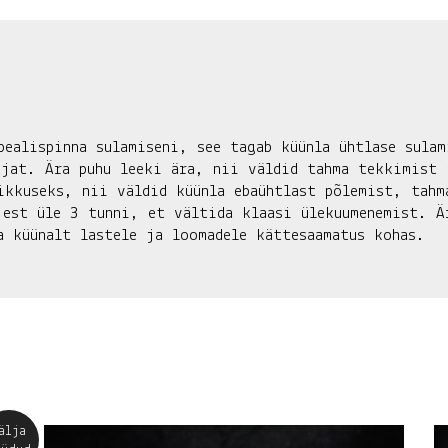
pealispinna sulamiseni, see tagab küünla ühtlase sulam
ajat. Ära puhu leeki ära, nii väldid tahma tekkimist 
ikkuseks, nii väldid küünla ebaühtlast põlemist, tahm
jest üle 3 tunni, et vältida klaasi ülekuumenemist. Ä
a küünalt lastele ja loomadele kättesaamatus kohas.
älja