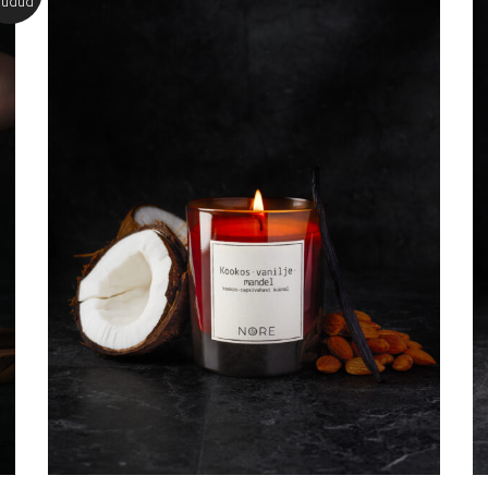
üüdud