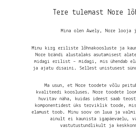
Tere tulemast Nore lõ
Mina olen Awely, Nore looja j
Minu kirg eriliste lõhnakoosluste ja kau
Nore brändi alustalaks asutamisest alat
midagi erilist – midagi, mis ühendab el
ja ajatu disaini. Sellest unistusest sün
Ma usun, et Nore toodete võlu peitu
kvaliteedi koosluses. Nore toodete loo
huvitav näha, kuidas ideest saab teost
komponentidest üks terviklik toode, mi
elamust toob. Minu soov on luua ja valm
ainult ei kaunista igapäevaelu, v
vastutustundlikult ja keskkon