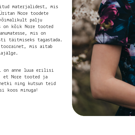
itud materjalidest, mis
Üritan Nore toodete
võimalikult palju
s on kõik Nore tooted
anumatesse, mis on
sti täitmiseks tagastada.
 toorainet, mis aitab
lajälge.
l on anne luua erilisi
, et Nore tooted ja
hetki ning kutsun teid
si koos minuga!