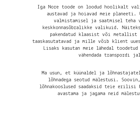
Iga Nore toode on loodud hoolikalt val
austavad ja hoiavad meie planeeti. 
valmistamisel ja saatmisel teha 
keskkonnasõbralikke valikuid. Näitek
pakendatud klaasist või metallist 
taaskasutatavad ja mille võib klient uue
Lisaks kasutan meie lähedal toodetud
vähendada transpordi ja
Ma usun, et küünaldel ja lõhnastajate
lõhnadega seotud mälestusi. Soovin
lõhnakooslused saadaksid teie erilisi 
avastama ja jagama neid mälestu