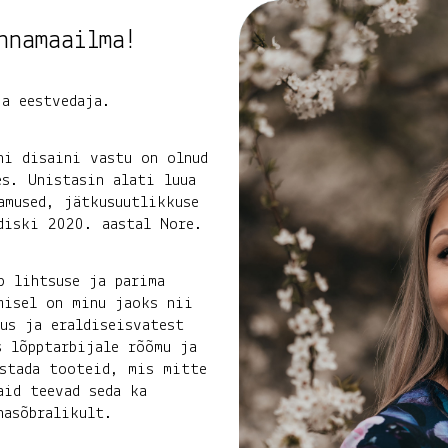
hnamaailma!
a eestvedaja.
ni disaini vastu on olnud
es. Unistasin alati luua
amused, jätkusuutlikkuse
diski 2020. aastal Nore.
b lihtsuse ja parima
misel on minu jaoks nii
us ja eraldiseisvatest
s lõpptarbijale rõõmu ja
istada tooteid, mis mitte
aid teevad seda ka
nasõbralikult.