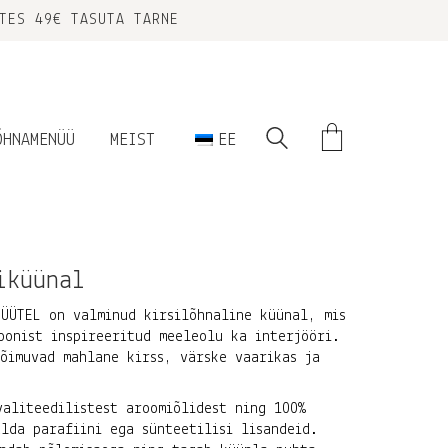
TES 49€ TASUTA TARNE
ÕHNAMENÜÜ
MEIST
EE
iküünal
ÜÜTEL on valminud kirsilõhnaline küünal, mis
oonist inspireeritud meeleolu ka interjööri.
õimuvad mahlane kirss, värske vaarikas ja
aliteedilistest aroomiõlidest ning 100%
alda parafiini ega sünteetilisi lisandeid.