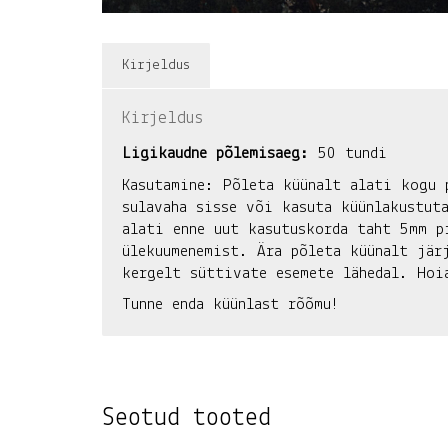
Kirjeldus
Kirjeldus
Ligikaudne põlemisaeg:
50 tundi
Kasutamine:
Põleta küünalt alati kogu 
sulavaha sisse või kasuta küünlakustut
alati enne uut kasutuskorda taht 5mm p
ülekuumenemist. Ära põleta küünalt jär
kergelt süttivate esemete lähedal. Hoi
Tunne enda küünlast rõõmu!
Seotud tooted