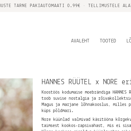
MUSTE TARNE PAKIAUTOMAATI 0.99€ • TELLIMUSTELE ALA
AVALEHT
TOOTED
L
HANNES RÜÜTEL x NORE er
Koostöös kodumaise moebrändiga HANNES R
toob suvise nostalgia ja rõivakollektsi
Magus ja marjane lõhnakooslus, milles p
küps põldmari.
Nore küünlad valmivad käsitööna kõrgekv
taimsest kookos-rapsivahast, mis ei sis