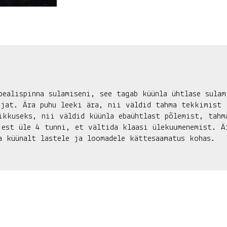
pealispinna sulamiseni, see tagab küünla ühtlase sulam
ajat. Ära puhu leeki ära, nii väldid tahma tekkimist 
ikkuseks, nii väldid küünla ebaühtlast põlemist, tahm
jest üle 4 tunni, et vältida klaasi ülekuumenemist. Ä
a küünalt lastele ja loomadele kättesaamatus kohas.