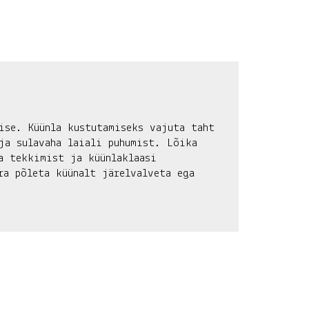
ise. Küünla kustutamiseks vajuta taht
ja sulavaha laiali puhumist. Lõika
a tekkimist ja küünlaklaasi
ra põleta küünalt järelvalveta ega