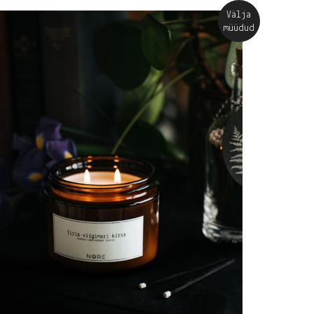
Välja
müüdud