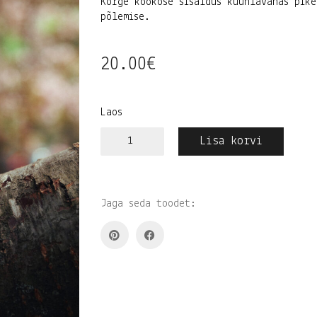
Kõrge kookose sisaldus küünlavahas pik
põlemise.
20.00
€
Laos
HANNES
Lisa korvi
RÜÜTEL
x
NORE
eriküünal
kogus
Jaga seda toodet: