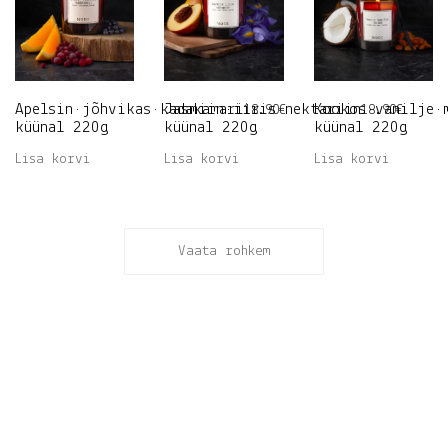
Apelsin•jõhvikas•kadakamari
Jasmiin•iiris•nektariin
Kookos•vanilje•
18.90
€
18.90
€
küünal 220g
küünal 220g
küünal 220g
Lisa korvi
Lisa korvi
Lisa korvi
Vaata rohkem