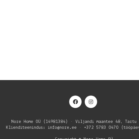
Nore Home OÜ (14981384) • Viljandi maantee 48, Tartu
Klienditeenindus: info@nore.ee • +372 5783 0470 (tööpäe